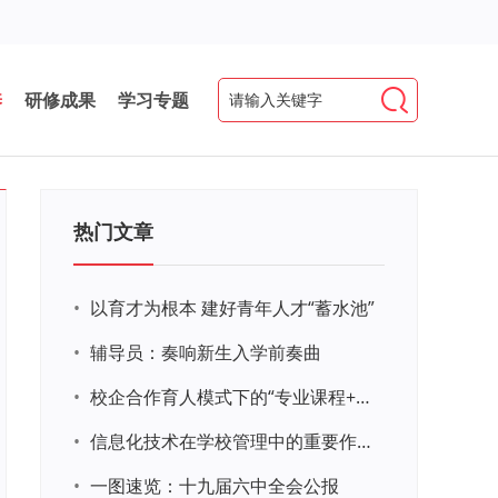
养
研修成果
学习专题
热门文章
•
以育才为根本 建好青年人才“蓄水池”
•
辅导员：奏响新生入学前奏曲
•
校企合作育人模式下的“专业课程+思政教育+党建活动”交叉融合的课程思政教学探索与实践
•
信息化技术在学校管理中的重要作用 ——以贵州省威宁民族中学和校园使用等为例
•
一图速览：十九届六中全会公报