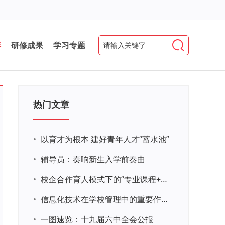
养
研修成果
学习专题
热门文章
•
以育才为根本 建好青年人才“蓄水池”
•
辅导员：奏响新生入学前奏曲
•
校企合作育人模式下的“专业课程+思政教育+党建活动”交叉融合的课程思政教学探索与实践
•
信息化技术在学校管理中的重要作用 ——以贵州省威宁民族中学和校园使用等为例
•
一图速览：十九届六中全会公报