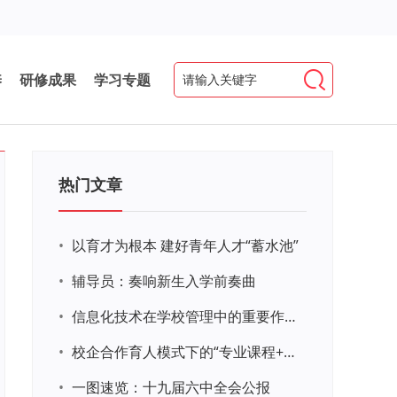
养
研修成果
学习专题
热门文章
•
以育才为根本 建好青年人才“蓄水池”
•
辅导员：奏响新生入学前奏曲
•
信息化技术在学校管理中的重要作用 ——以贵州省威宁民族中学和校园使用等为例
•
校企合作育人模式下的“专业课程+思政教育+党建活动”交叉融合的课程思政教学探索与实践
•
一图速览：十九届六中全会公报