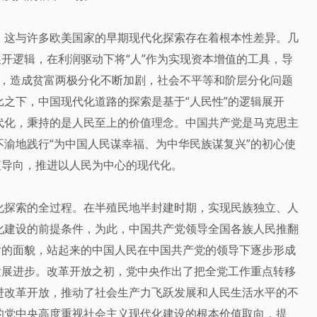
。这与许多欧美国家的早期现代化探索存在着根本性差异。几
展开逻辑，在利润驱动下将“人”作为实现资本增值的工具，导
尊严，造成贫富两极分化不断加剧，社会不平等和阶层分化问题
之下，中国现代化道路的探索是基于“人民性”的逻辑展开
代化，秉持的是人民至上的价值理念。中国共产党是马克思主
渝地践行“为中国人民谋幸福、为中华民族谋复兴”的初心使
值导向，推进以人民为中心的现代化。
化探索的全过程。在半殖民地半封建时期，实现民族独立、人
化建设的前提条件，为此，中国共产党领导全国各族人民推翻
后的面貌，站起来的中国人民在中国共产党的领导下逐步形成
发展进步。改革开放之初，党中央作出了把全党工作重点转移
进改革开放，推动了社会生产力飞跃发展和人民生活水平的不
的党中央高度重视社会主义现代化建设的根本价值取向，提