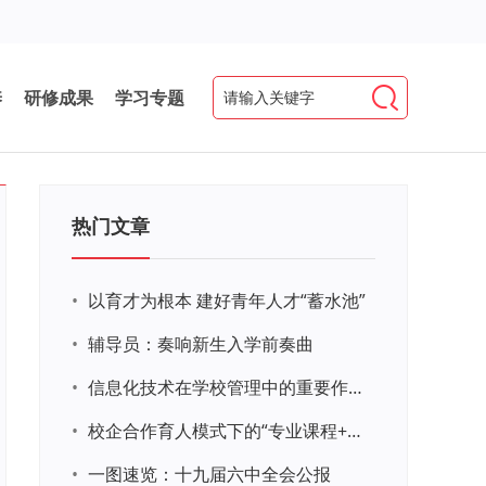
养
研修成果
学习专题
热门文章
•
以育才为根本 建好青年人才“蓄水池”
•
辅导员：奏响新生入学前奏曲
•
信息化技术在学校管理中的重要作用 ——以贵州省威宁民族中学和校园使用等为例
•
校企合作育人模式下的“专业课程+思政教育+党建活动”交叉融合的课程思政教学探索与实践
•
一图速览：十九届六中全会公报