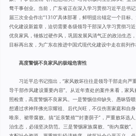
骛干事创业。当前，广东省正在深入学习贯彻习近平总书记
届三次全会作出“1310”具体部署，鲜明提出锚定一个目
代化建设新篇章，迫切需要各级领导干部深入学习贯彻习近
优良家风，锤炼过硬作风，巩固发展风清气正的政治生态，
目标再出发，为广东在推进中国式现代化建设中走在前列作
高度警惕不良家风的极端危害性
习近平总书记指出，“家风败坏往往是领导干部走向严重
导干部作风建设重要内容”。从近年查处的案件来看，家风
照检查，高度警惕不良家风。一是警惕信仰缺失、愚昧昏聩
想通过求神拜佛光宗耀祖、后代兴旺，不仅伤害家庭和自身
唯亲、裙带腐败。搞“近亲繁殖”“封妻荫子”，严重败坏选
治生态，必须坚决防范。三是警惕家族腐败、“衙内腐败”。
支配社会资源，严重扰乱经济秩序，破坏社会公平正义，必