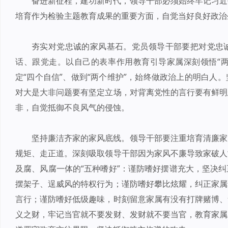
奋进新征程，建功新时代，领导干部必须始终牢记习近
培育作为检验主题教育成果的重要方面，自觉当好良好政治
夯实对党忠诚的家风基石。党员领导干部要把对党忠
话、跟党走。以自己的表率作用教育引导家属深刻领悟“两
定“四个自信”、做到“两个维护”，始终做政治上的明白人
对大是大非问题要有坚定立场，对背离党性的言行要有鲜明
非，自觉抵御不良风气的侵蚀。
坚持廉洁齐家的家风底线。领导干部要注重培育清廉家
规矩、走正道。深刻吸取领导干部因为家风不廉导致家破人
及腐、风腐一体的“五种嗜好”：谨防嗜好摆谱充大，坚决
摆架子、逞威风的特权行为；谨防嗜好攀比炫耀，纠正家属
言行；谨防嗜好低级趣味，时刻留意家属有没有打牌赌博、
义之财，牢记当官就不要发财、发财就不要当官，教育家属