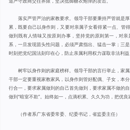
道严守政商交往界限，坚决抵御糖衣炮弹的攻击。
落实严管严治的家教要求。领导干部要秉持严管就是厚
累，既要自己以身作则，又要对亲属子女看得紧一点、管得
做到既有人情味又按原则办事，坚持党的原则第一，对亲属
系，一旦发现苗头性问题，必须严肃指出、猛击一掌；三是
时刻把党纪国法刻印在心，防止亲属利用权力谋取非法利益
树牢以身作则的家庭榜样。领导干部的言行举止，家属
干部一定要重视家教家风，以身作则管好配偶、子女，本分
行合一，要求家属做到的自己首先做到，要求家属不做的自
做到“暗室不欺”。始终如一，点滴积累、久久为功，把优
（作者系广东省委常委、纪委书记，省监委主任）