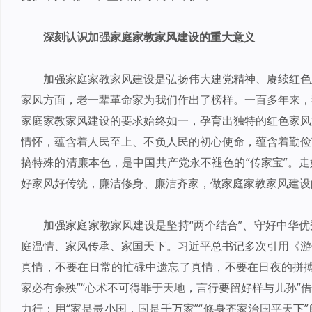
深刻认识加强家庭家教家风建设的重大意义
加强家庭家教家风建设是弘扬伟大建党精神、赓续红色
家风方面，老一辈革命家为我们作出了榜样。一百多年来，
家庭家教家风建设的要求始终如一，孕育出独特的红色家风
情怀，蕴含着人民至上、不负人民的初心使命，蕴含着勤俭
搞特殊的清廉本色，是中国共产党永不褪色的“传家宝”。
好家风好传统，廉洁修身、廉洁齐家，做家庭家教家风建设
加强家庭家教家风建设是坚持“两个结合”、守好中华
庭温情、家风传承、家国天下。习近平总书记多次引用《游
真情，不要在日常的忙碌中遗忘了真情，不要在日夜的拼搏
家必有余殃”“心术不可得罪于天地，言行要留好样与儿孙”
力行；用“家是最小国，国是千万家”“修身齐家治国平天下