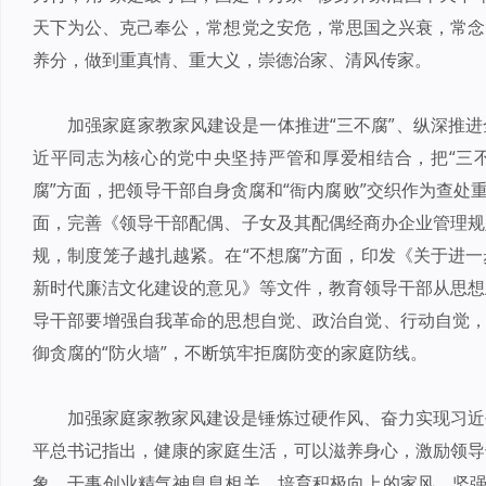
天下为公、克己奉公，常想党之安危，常思国之兴衰，常念
养分，做到重真情、重大义，崇德治家、清风传家。
加强家庭家教家风建设是一体推进“三不腐”、纵深推
近平同志为核心的党中央坚持严管和厚爱相结合，把“三不
腐”方面，把领导干部自身贪腐和“衙内腐败”交织作为查处
面，完善《领导干部配偶、子女及其配偶经商办企业管理规
规，制度笼子越扎越紧。在“不想腐”方面，印发《关于进
新时代廉洁文化建设的意见》等文件，教育领导干部从思想
导干部要增强自我革命的思想自觉、政治自觉、行动自觉，
御贪腐的“防火墙”，不断筑牢拒腐防变的家庭防线。
加强家庭家教家风建设是锤炼过硬作风、奋力实现习近
平总书记指出，健康的家庭生活，可以滋养身心，激励领导
象、干事创业精气神息息相关。培育积极向上的家风、坚强