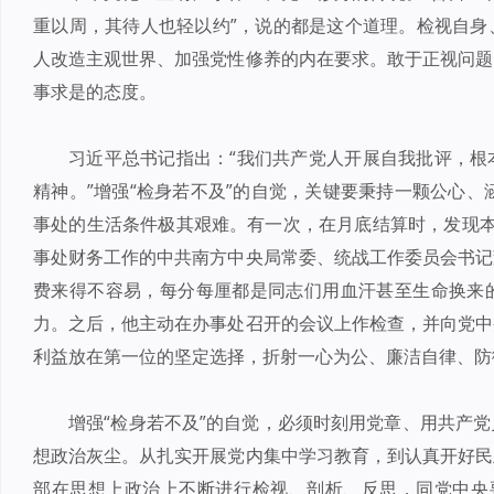
重以周，其待人也轻以约”，说的都是这个道理。检视自身
人改造主观世界、加强党性修养的内在要求。敢于正视问题
事求是的态度。
习近平总书记指出：“我们共产党人开展自我批评，根
精神。”增强“检身若不及”的自觉，关键要秉持一颗公心、
事处的生活条件极其艰难。有一次，在月底结算时，发现本
事处财务工作的中共南方中央局常委、统战工作委员会书记
费来得不容易，每分每厘都是同志们用血汗甚至生命换来
力。之后，他主动在办事处召开的会议上作检查，并向党中
利益放在第一位的坚定选择，折射一心为公、廉洁自律、防
增强“检身若不及”的自觉，必须时刻用党章、用共产
想政治灰尘。从扎实开展党内集中学习教育，到认真开好民
部在思想上政治上不断进行检视、剖析、反思，同党中央要