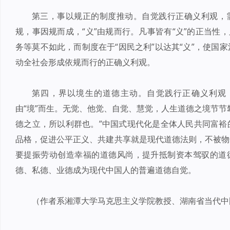
第三，事以规正的制度推动。自觉践行正确义利观，需
规，事因规而成，“义”由规而行。凡事皆有“义”的正当性
务等莫不如此，而制度在于“因民之利”以达其“义”，使国
动全社会形成依规而行的正确义利观。
第四，界以境生的道德主动。自觉践行正确义利观，
由“境”而生。无觉、他觉、自觉、慧觉，人生道德之境节节
德之立，所以利群也。”中国式现代化是全体人民共同富裕
品格，促进公平正义、共建共享就是现代道德法则，不被物
要提振劳动创造幸福的道德风尚，提升抵制资本驾驭的道德
德、私德、业德成为现代中国人的普遍道德自觉。
（作者系湘潭大学马克思主义学院教授、湖南省当代中