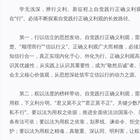
学无浅深，辨行义利。新征程上自觉践行正确义利观，
在“行”。必须不断探索自觉践行正确义利观的长效路径。
第一，行以信立的思想发动。自觉践行正确义利观，需
楚。“顺理而行”“信以行义”。正确义利观广大而精微，必
知信行合一，真正实现内化于心、外化为行。正确义利观高
识其优越性，从实践上认识其重要性，成为“敬然后诚”者
会主义核心价值观，从思想深处筑牢立信以行的动力之源。
第二，权以法度的榜样带动。自觉践行正确义利观，需
用权，下义利分明。“君义莫不义”“君正莫不正”。关键少
私不行”。要以法为用权之依据，推进全面依法治国落小、
条有法可依；要以法为用权之依靠，划界线、谏命令、拒交
护；要以法为用权之精魂，真敬重、深认同、明利害，让权