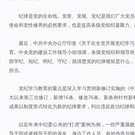
纪律是党的生命线。党章、党规、党纪是我们广大党员
使命和党性修养的必然要求，也是提高各级党组织凝聚力、
最近，中共中央办公厅印发《关于在全党开展党纪学习
育。中央党的建设工作领导小组强调，各级党组织和领导班
部学纪、知纪、明纪、守纪，搞清楚党的纪律规矩是什么，
担当。
党纪学习教育的重点是深入学习贯彻新修订实施的《中
大以来第三次修订，新增16条、修改76条。新条例针对
成果以制度形式转化为新的纪律要求，列出违反政治纪律和
以近年来中纪委公布的“打虎”案例为例，一些严重腐败
导干部或者领导干部的亲友、身边工作人员，有的伪造与领