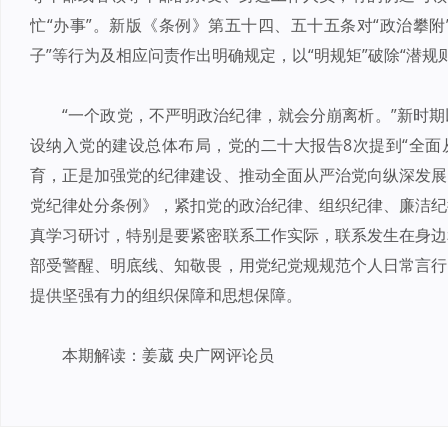
忙“办事”。新版《条例》第五十四、五十五条对“政治攀附
子”等行为及相应问责作出明确规定，以“明规矩”破除“潜规则
“一个政党，不严明政治纪律，就会分崩离析。”新时
设纳入党的建设总体布局，党的二十大报告8次提到“全面从
育，正是加强党的纪律建设、推动全面从严治党向纵深发展
党纪律处分条例》，紧扣党的政治纪律、组织纪律、廉洁纪
真学习研讨，特别是要紧密联系工作实际，联系发生在身边
部受警醒、明底线、知敬畏，用党纪党规规范个人日常言行
提供坚强有力的组织保障和思想保障。
本期解读：姜葳 央广网评论员