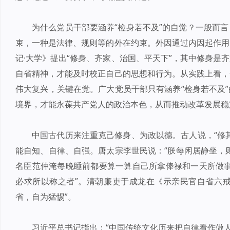
为什么党员干部要涵养“检身若不及”的自觉？一般而
束，一种是法律、规则等的外在约束。外因通过内因起作用
记·大学》提出“修身、齐家、治国、平天下”，其中修身是
自省精神，才能及时校正自己的思想和行为。从实践上看，
伟大复兴，关键在党。广大党员干部只有涵养“检身若不及
境界，才能永葆共产党人的政治本色，从而推动改革发展稳
中国古代历来注重克己修身、为政以德。古人说，“修
能自知、自律、自强。唐太宗李世民说：“朕每闲居静坐，
名臣范仲淹每晚睡前都要算一算自己所拿俸禄和一天所做事
必求所以称之者”。清朝廉吏于成龙在《示亲民官自省六戒
省，自为猛惕”。
习近平总书记指出：“中国传统文化历来把自律看作做人