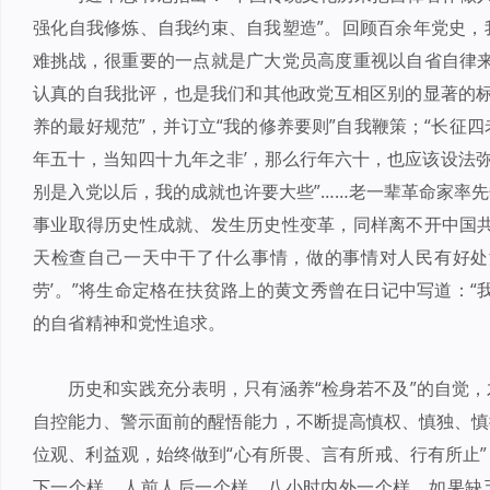
强化自我修炼、自我约束、自我塑造”。回顾百余年党史，
难挑战，很重要的一点就是广大党员高度重视以自省自律来
认真的自我批评，也是我们和其他政党互相区别的显著的标志
养的最好规范”，并订立“我的修养要则”自我鞭策；“长征四
年五十，当知四十九年之非’，那么行年六十，也应该设法弥
别是入党以后，我的成就也许要大些”……老一辈革命家率
事业取得历史性成就、发生历史性变革，同样离不开中国共
天检查自己一天中干了什么事情，做的事情对人民有好处
劳’。”将生命定格在扶贫路上的黄文秀曾在日记中写道：“
的自省精神和党性追求。
历史和实践充分表明，只有涵养“检身若不及”的自觉
自控能力、警示面前的醒悟能力，不断提高慎权、慎独、慎
位观、利益观，始终做到“心有所畏、言有所戒、行有所止
下一个样、人前人后一个样、八小时内外一个样。如果缺乏