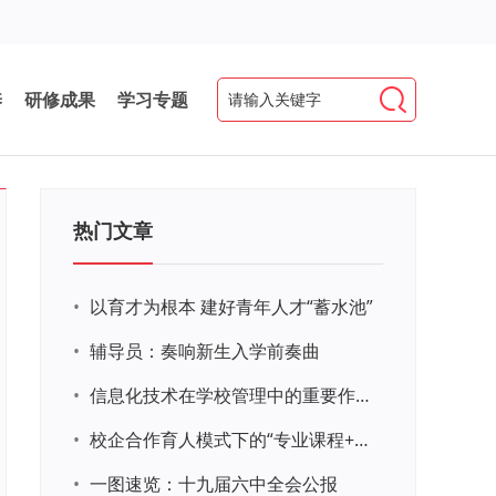
养
研修成果
学习专题
热门文章
•
以育才为根本 建好青年人才“蓄水池”
•
辅导员：奏响新生入学前奏曲
•
信息化技术在学校管理中的重要作用 ——以贵州省威宁民族中学和校园使用等为例
•
校企合作育人模式下的“专业课程+思政教育+党建活动”交叉融合的课程思政教学探索与实践
•
一图速览：十九届六中全会公报