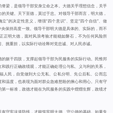
的脊梁，是领导干部安身立命之本。大德关乎理想信念，关乎
力的关键。天下至德，莫过于忠。对领导干部而言，明大德，
立”的决定性意义，增强“四个意识”、坚定“四个自信”、做
中央保持高度一致。领导干部明大德是具体的、实际的，而不
正正明大德，面对风浪考验才能稳如磐石，不为任何风险所
前、挑重担，以实际行动诠释对党忠诚、对人民赤诚。
德的躯干四肢，支撑起领导干部为民服务的实际行动。民惟邦
立和践行正确政绩观，才能正确处理公与私、义与利的关系，
福人民，自觉做到大公无私、公私分明、先公后私、公而忘
度和温度，也表现为面对群众急难愁盼的揪心和用心。只有守
的第一标准，政德才能在为民服务的实践中熠熠生辉，政绩才
只有守牢这道防线，才能筑牢明大德、守公德的基础。如果失