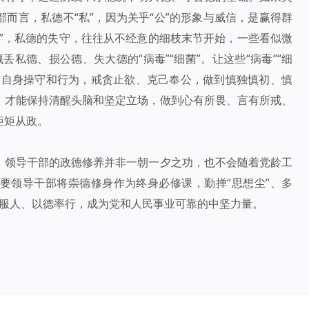
而言，私德不“私”，因为关乎“公”的形象与威信，是赢得群
”，私德的失守，往往从不经意的细枝末节开始，一些看似微
丢私德、损公德、失大德的“病毒”“细菌”。让这些“病毒”“细
束自身操守和行为，戒贪止欲、克己奉公，做到慎独慎初、慎
，才能保持清醒头脑和坚定立场，做到心有所畏、言有所戒、
矩矩从政。
。领导干部的政德修养并非一朝一夕之功，也不会随着党龄工
要领导干部将崇德修身作为终身必修课，勤掸“思想尘”、多
以德服人、以德率行，成为党和人民事业可靠的中坚力量。