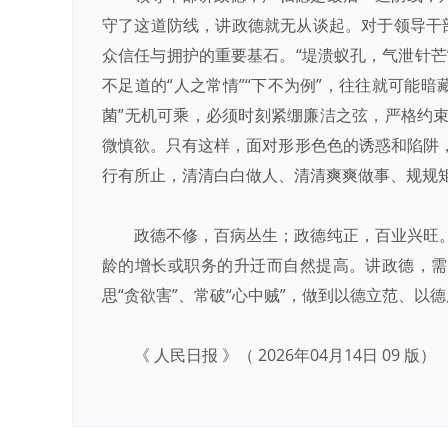
守了这道防线，讲政德就无从谈起。对于领导干部
众信任与拥护的重要基石。“堤溃蚁孔，气泄针芒
不足道的“人之常情”“下不为例”，往往就可能暗藏
菌”无机可乘，必须时刻紧绷廉洁之弦，严格约
微慎欲。只有这样，面对形形色色的诱惑和陷阱
行有所止，清清白白做人、清清爽爽做事、规规
政德不修，百病丛生；政德纯正，百业兴旺
龄的增长或职务的升迁而自然提高。讲政德，需
思“贪欲害”、常破“心中贼”，做到以德立范、
《 人民日报 》（ 2026年04月14日 09 版）