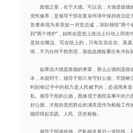
政德之基，在于大德。可以说，大德是政德
党性修养，是领导干部在复杂环境中保持政治定
首要体现为表里如一对党忠诚，深刻领悟“两个确
到“两个维护”，始终在思想上政治上行动上同党
是挂在嘴边、写在纸上的，只有实实在在、真真
惧，不为任何干扰所惑，面临急难险重任务冲在
如果说大德是政德的脊梁，那么公德则是政
本，本固邦宁。领导干部只有守好公德，牢固树
时刻铭记手中的权力是人民赋予的，必须用来造
私。领导干部的公德，既体现于惠民实事中的力
好公德，才能自觉把群众的满意度作为检验工作
能经得起实践、人民、历史检验。
领导干部讲政德，严私德是最后一道防线，