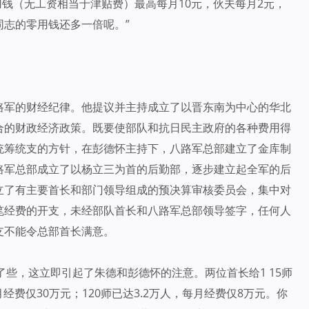
用钱（无工资相当于津贴费）最高每月10元，伙夫每月2元，
志的零用钱还多一倍呢。”
路军的财经纪律。他提议并主持成立了以晋东南为中心的华北
合的财政经济政策。既要使部队和抗日民主政府的各种费用得
统筹统支的方针，在彭德怀主持下，八路军总部建立了金库制
路军总部成立了以杨立三为首的后勤部，逐步建立起全军的后
立了有主要首长和部门领导组成的预决算审核委员会，集中对
笔经费的开支，未经部队首长和八路军总部领导签字，任何人
支不能令总部首长满意。
稍大了些，这立即引起了朱德和彭德怀的注意。两位首长给1 15师
费仅30万元；120师已达3.2万人，每月经费仅8万元。你