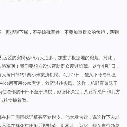
德怀一再提醒下属，不要惊扰百姓，不要加重群众的负担，遇到
、太岳区的灾民达25万人之多，加重了根据地的粮荒。对此，
路军啊！我们要想方设法帮助群众度过饥荒。这年4月1日，
人每日节约1两小米救济饥民。4月27日，他又下令总部直
各村公所可用公粮煮粥，救济过往灾民。这样．总部直属队干
为使总部的干部不至于挨饿，彭德怀决定，八路军总部和北方
班与粮食掺着做。
都在村子周围挖野草甚至剥树皮。他大发雷霆，说这样下去老
队不得在群众村庄附近挖野菜、剥树叶。为此，他亲自带领总