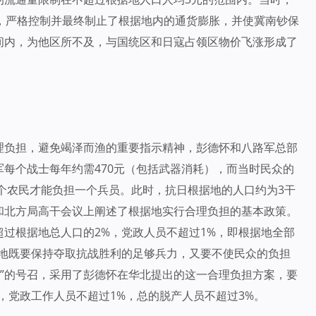
，严格控制并最终制止了根据地内的通货膨胀，并使冀南钞保
间内，为他区所不及，与国统区和日寇占领区物价飞涨形成了
理负担，避免竭泽而渔的重要指示精神，彭德怀和八路军总部
每个战士每年约需470元（包括武器消耗），而当时民众的
0个农民才能负担一个兵员。此时，抗日根据地的人口约为3干
和北方局高干会议上阐述了根据地实行合理负担的基本政策。
过根据地总人口的2%，党政人员不超过1%，即根据地全部
据地既要保持夺取抗战胜利的足够兵力，又要不使民众的负担
简政”的号召，采用了彭德怀在华北提出的这一合理负担方案，要
，党政工作人员不超过1%，总的脱产人员不超过3%。