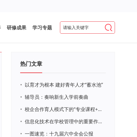
养
研修成果
学习专题
热门文章
•
以育才为根本 建好青年人才“蓄水池”
•
辅导员：奏响新生入学前奏曲
•
校企合作育人模式下的“专业课程+思政教育+党建活动”交叉融合的课程思政教学探索与实践
•
信息化技术在学校管理中的重要作用 ——以贵州省威宁民族中学和校园使用等为例
•
一图速览：十九届六中全会公报