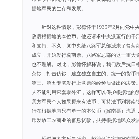
据地军民的生存和发展。
针对这种情形，彭德怀于1939年2月向党
敌后根据地的本位币。他还请求中央派董行的干
和支持。不久，党中央给八路军总部派来了曹菊如
成立，开始发行冀南票。八路军总部的这一重大
也不理解。对此，彭德怀解释说，我们敌后抗日
杂钞，打击伪钞，建立独立自主的、统一的货币
第三、第五专署发行上党票的经验后做出的决策
人不能利用它套取外汇，这样可以保护根据地的
我方军民个人如果原来有法币，可持法币到冀南
行在根据地内只有单一的本位币（冀南票）流通
币发放工农商业的低息贷款，扶持根据地民众发
经过与多方反复研究，彭德怀决定把冀南票