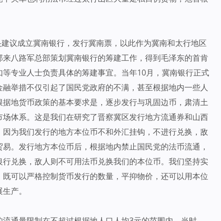
中央建议成立冀南银行，发行冀南票，以此作为冀南和太行地区
部来八路军总部策划冀南银行的筹建工作，得到毛泽东的首肯
等专业人士负责具体的筹建事宜。当年10月，冀南银行正式
金融举措不仅引起了国民党政府的不满，甚至根据地内一些人
根据地货币政策的基本要求是，逐步发行与巩固边币，肃清土
市场体系。这是我们在研究了晋察冀区发行地方流通券和山西
。因为我们发行的地方本位币不和外汇挂钩，不进行兑换，敌
贸易。发行地方本位币后，根据地内禁止国民党的法币流通，
银行兑换，敌人则不可用法币兑换我们的本位币。我们坚持实
，既可以严格控制货币发行的数量，平抑物价，还可以用本位
展生产。
的流通量限制在不超过根据地人口人均3元的范围内。当时，