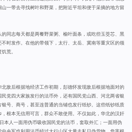
洞山一带去寻找树叶和野菜，把附近平坦和便于采摘的地方留
队的同志每天都是两餐野菜粥、榆叶面条，或吃些玉茭芯、黑
还不时发作。在他的带领下，太行、太岳、冀南等重灾区的领
度饥荒。
华北敌后根据地经济工作初期，彭德怀发现敌后根据地面对的
国民党四大家族发行的法币外，还有国民党山西、河北两省银
方银号、商号，甚至连普通的当铺也发行纸钞。这些纸钞纸质
乡，根本无信用可言，群众不敢使用。不仅如此，华北的汉奸
”，日本人一面用伪币吸收国民党的法币，套取外汇；一面用伪
党中央军也利用法币经过太行山区大量走私日伪货物，危害根