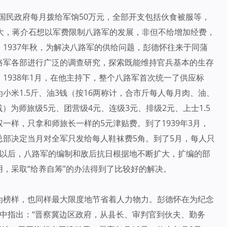
由国民政府每月拨给军饷50万元，全部开支包括伙食被服等，
大，蒋介石想以军费限制八路军的发展，非但不给增加经费，
1937年秋，为解决八路军的供给问题，彭德怀往来于同蒲
路军各部进行广泛的调查研究，探索既能维持官兵基本的生存
1938年1月，在他主持下，整个八路军首次统一了供应标
小米1.5斤、油3钱（按16两称计，合市斤每人每月肉、油、
）为师旅级5元、团营级4元、连级3元、排级2元、上士1.5
一样，只拿和师旅长一样的5元津贴费。到了1939年3月，
部决定当月对全军只发给每人鞋袜费5角。到了5月，每人只
。以后，八路军的编制和敌后抗日根据地不断扩大，扩编的部
，采取“给养自筹”的办法得到了比较好的解决。
为榜样，也同样最大限度地节省着人力物力。彭德怀在为纪念
中指出：“晋察冀边区政府，从县长、审判官到伙夫、勤务