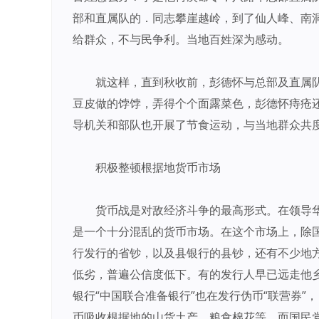
部和直属队的．同志攀崖越岭，到了仙人峰、南
给群众，不与民争利。当地百姓深为感动。
就这样，直到秋收前，彭德怀与总部及直属
豆皮做的饽饽，弄得个个面露菜色，彭德怀痔疮
导机关和部队也开展了节食运动，与当地群众共
积极整顿根据地货币市场
货币战是对敌经济斗争的最高形式。在领导
是一个十分混乱的货币市场。在这个市场上，除
行发行的省钞，以及县银行的县钞，还有不少地
低劣，普遍公信度低下。有的发行人早已远走他
银行“中国联合准备银行”也在发行伪币“联营券
币吸收根据地的山货土产、粮食棉花等。而国民