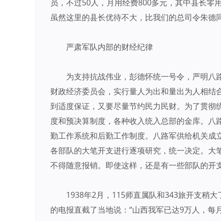
员，不过50人，月用经费800多元，其中县长零
虽然这里的县长优待不大，比我们的总司令朱德同
严肃军队内部的财经纪律
为支持抗战伟业，彭德怀统一号令，严明八
财政经济委员会，实行量人为出和量出为人相结
到适度保证，又要尽量节约民力民财。为了贯彻
度和预决算制度，各种收入统入总部的金库。八
勤工作系统和后勤工作制度。八路军供给机关成
各部队的大笔开支进行逐项研究，统一决定。大
不得随意报销。即使这样，还是有一些部队的开
1938年2月，115师直属队和343旅开支
的电报直截了当地说：“山西我军已达9万人，每月经