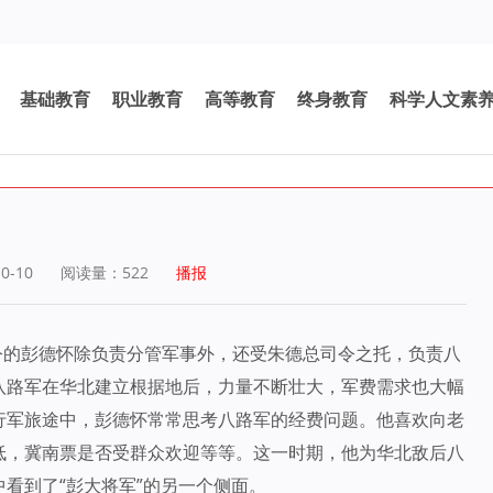
基础教育
职业教育
高等教育
终身教育
科学人文素
0-10
阅读量：
522
播报
司令的彭德怀除负责分管军事外，还受朱德总司令之托，负责八
八路军在华北建立根据地后，力量不断壮大，军费需求也大幅
行军旅途中，彭德怀常常思考八路军的经费问题。他喜欢向老
低，冀南票是否受群众欢迎等等。这一时期，他为华北敌后八
看到了“彭大将军”的另一个侧面。