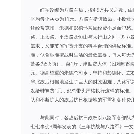
红军改编为八路军后，按4.5万兵员之数，
平均每个兵员为11元。八路军挺进敌后，不断壮
还经常克扣。朱德和彭德怀常因经费不足而犯愁。
路、正太路、平汉路及恒山与太行山之间，对八
需求，又能节省军费开支的科学合理的供应标准。
准．伙食标准按战时生活的最低需要，每人每天为
盐各为5.6两）、菜1斤，津贴费大体（困难时酌减
元。德高望重的朱德总司令，坚持和彭德怀、左权
华北敌后根据地发生了巨大的财政困难，八路军总
发给鞋袜费1元，彭总带头严格执行这样的标准
队和不断扩大的敌后抗日根据地的军需和各种费用
与此同时，各敌后抗日政权以八路军各部队
七七事变3周年发表的《三年抗战与八路军》一文