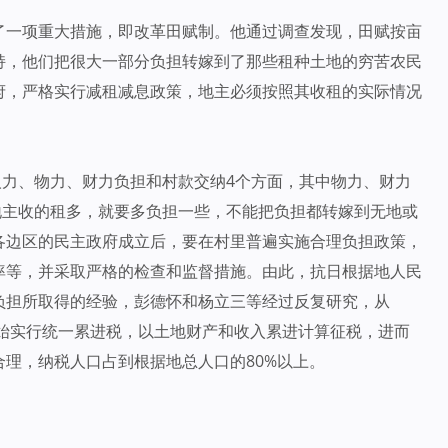
了一项重大措施，即改革田赋制。他通过调查发现，田赋按亩
持，他们把很大一部分负担转嫁到了那些租种土地的穷苦农民
府，严格实行减租减息政策，地主必须按照其收租的实际情况
人力、物力、财力负担和村款交纳4个方面，其中物力、财力
地主收的租多，就要多负担一些，不能把负担都转嫁到无地或
各边区的民主政府成立后，要在村里普遍实施合理负担政策，
率等，并采取严格的检查和监督措施。由此，抗日根据地人民
负担所取得的经验，彭德怀和杨立三等经过反复研究，从
开始实行统一累进税，以土地财产和收入累进计算征税，进而
理，纳税人口占到根据地总人口的80%以上。