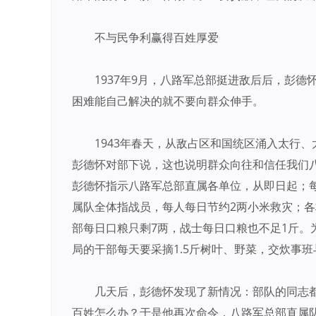
不与民争利赢得百姓厚爱
1937年9月，八路军总部挺进敌后后，彭
困难能自己解决的就不要向群众伸手。
1943年春天，从敌占区和国统区涌入太行
彭德怀对部下说，这也说明群众向往和信任我们八
彭德怀指示八路军总部直属各单位，从即日起；每
属队全体指战员，每人每日节约2两小米救灾；
部每日口粮只剩7两，战士每日口粮也不足1斤。
局的干部每天要采摘1.5斤树叶、野菜，交炊事
几天后，彭德怀发现了新情况：部队的同志
百姓怎么办？于是他再次命令，八路军总部直属