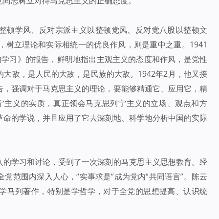
党同志树立对待马克思主义的正确态度。
整顿学风、反对宗派主义以整顿党风、反对党八股以整顿文
树立理论和实际相统一的优良作风，则是重中之重。1941
的学习》的报告，鲜明地指出主观主义的态度和作风，是党性
大敌，是人民的大敌，是民族的大敌。1942年2月，他又接
告，强调对于马克思主义的理论，要能够精通它、应用它，精
宁主义的实质，真正领会马克思列宁主义的立场、观点和方
革命的学说，并且应用了它去深刻地、科学地分析中国的实际
入的学习和讨论，受到了一次深刻的马克思主义思想教育。经
党范围内深入人心，“实事求是”成为党内“共同语言”。陈云
学马列著作，特别是学哲学，对于全党的思想提高、认识统