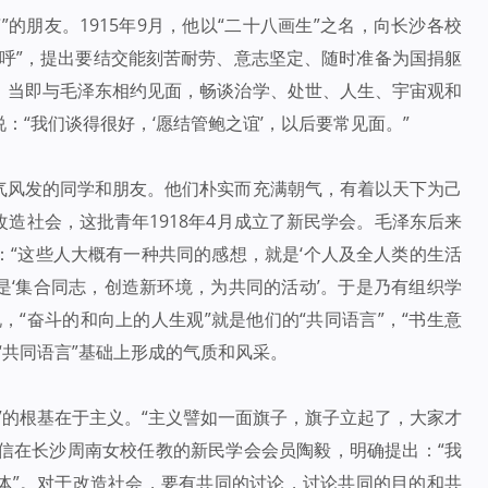
的朋友。1915年9月，他以“二十八画生”之名，向长沙各校
呼”，提出要结交能刻苦耐劳、意志坚定、随时准备为国捐躯
，当即与毛泽东相约见面，畅谈治学、处世、人生、宇宙观和
“我们谈得很好，‘愿结管鲍之谊’，以后要常见面。”
气风发的同学和朋友。他们朴实而充满朝气，有着以天下为己
造社会，这批青年1918年4月成立了新民学会。毛泽东后来
“这些人大概有一种共同的感想，就是‘个人及全人类的生活
就是‘集合同志，创造新环境，为共同的活动’。于是乃有组织学
，“奋斗的和向上的人生观”就是他们的“共同语言”，“书生意
“共同语言”基础上形成的气质和风采。
”的根基在于主义。“主义譬如一面旗子，旗子立起了，大家才
东致信在长沙周南女校任教的新民学会会员陶毅，明确提出：“我
体”。对于改造社会，要有共同的讨论，讨论共同的目的和共