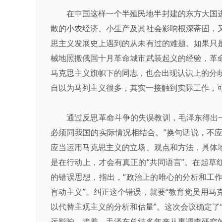
在中国这样一个半殖民地半封建的东方大国
散的小农经济、小生产及其社会影响根深蒂固，
思主义发展史上遇到的从未有过的难题。如果只
械地照搬俄国十月革命城市武装起义的经验，革
马克思主义旗帜下的同志，也会出现认识上的分歧
自以为马列主义很多，其实一接触到实际工作，
通过反思革命斗争的失误教训，毛泽东得出一
必须同我国的实际情况相结合。”换句话说，不
应当运用马克思主义的立场、观点和方法，具体
是在行动上，才会有真正的“共同语言”。在起草
的错误思想，指出，“政治上的唯心的分析和工
盲动主义”。纠正这个错误，就要“教育党员用马
以代替主观主义的分析和估量”。这次会议确定了
远影响。接着，毛泽东总结多年来从事调查研究