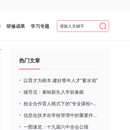
养
研修成果
学习专题
热门文章
•
以育才为根本 建好青年人才“蓄水池”
•
辅导员：奏响新生入学前奏曲
•
校企合作育人模式下的“专业课程+思政教育+党建活动”交叉融合的课程思政教学探索与实践
•
信息化技术在学校管理中的重要作用 ——以贵州省威宁民族中学和校园使用等为例
•
一图速览：十九届六中全会公报