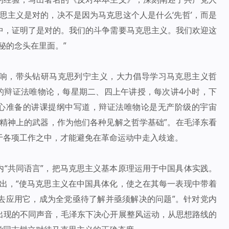
思主义是对的，决不是因为马克思这个人是什么‘先哲’，而是
中，证明了是对的。我们的斗争需要马克思主义。我们欢迎这
秘的念头在里面。”
响，带头钻研马克思列宁主义，大力倡导学习马克思主义哲
月的辩证法唯物论，每星期二、四上午讲授，每次讲4小时，下
精心准备的讲课提纲中写道，辩证法唯物论是无产阶级的宇宙
精神上的武器，作为他们各种见解之哲学基础”。在毛泽东看
于各项工作之中，才能避免在革命运动中走入歧途。
内“共同语言”，把马克思主义基本原理运用于中国具体实践。
上指出，“使马克思主义在中国具体化，使之在其每一表现中带着
去应用它，成为全党亟待了解并亟须解决的问题”。针对党内
出现的不同声音，毛泽东下决心开展整风运动，从思想路线的