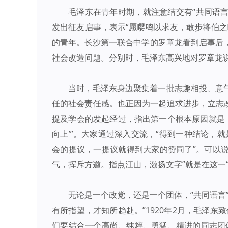
毛泽东在青年时期，就注意结交有“共同语言”
发出征友启事，表示“愿嘤鸣以求友，敢步将伯之
的青年。长沙第一联合中学的罗章龙看到启事后
社会改造问题。分别时，毛泽东高兴地对罗章龙说：
当时，毛泽东身边聚集着一批志趣相投、意
任的社会责任感。也正因为一起追求进步，立志改
提及学会的发起经过，指出第一个根本原因就是：
向上’”。大家通过深入交流，“得到一种结论，
会的提议，一提议就得到大家的赞同了”。可以说
气，挥斥方遒。指点江山，激扬文字”就是在这一
无论是一个政党，还是一个团体，“共同语言
有所指望，才知所趋赴。”1920年2月，毛泽
们要结合一个高尚、纯粹、勇猛、精进的同志团