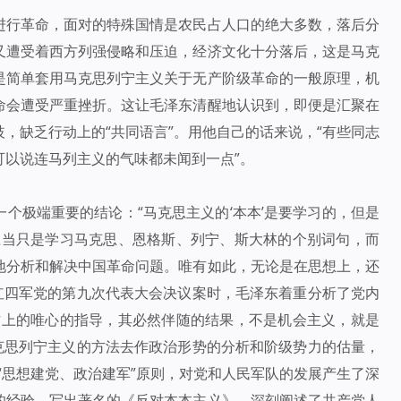
进行革命，面对的特殊国情是农民占人口的绝大多数，落后分
又遭受着西方列强侵略和压迫，经济文化十分落后，这是马克
是简单套用马克思列宁主义关于无产阶级革命的一般原理，机
命会遭受严重挫折。这让毛泽东清醒地认识到，即便是汇聚在
，缺乏行动上的“共同语言”。用他自己的话来说，“有些同志
可以说连马列主义的气味都未闻到一点”。
个极端重要的结论：“马克思主义的‘本本’是要学习的，但是
应当只是学习马克思、恩格斯、列宁、斯大林的个别词句，而
地分析和解决中国革命问题。唯有如此，无论是在思想上，还
红四军党的第九次代表大会决议案时，毛泽东着重分析了党内
作上的唯心的指导，其必然伴随的结果，不是机会主义，就是
克思列宁主义的方法去作政治形势的分析和阶级势力的估量，
“思想建党、政治建军”原则，对党和人民军队的发展产生了深
的经验，写出著名的《反对本本主义》，深刻阐述了共产党人