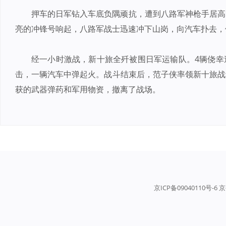
押车的日军钻入车底负隅顽抗，遭到八路军神枪手居高
亮的冲锋号响起，八路军战士迅速冲下山岗，向汽车扑去，
经一小时激战，新十旅全歼被围日军运输队。4辆侥幸
击，一辆汽车中弹起火。战斗结束后，范子侠率领新十旅战
获的武器弹药和军用物资，撤离了战场。
京ICP备09040110号-6 