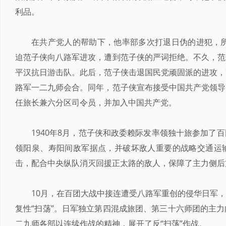
利品。
在共产党人的帮助下，他率部多次打退日伪的进犯，所
迫范子侠向八路军进攻，遭到范子侠的严词拒绝。不久，范
平汉抗日游击队。此后，范子侠击退国民党顽固派的进攻，
路军一二九师会合。同年，范子侠宣布接受中国共产党领导
任旅长兼六分区司令员，并加入中国共产党。
1940年8月，范子侠和政委赖际发率领独十旅参加了
领阳泉、寿阳间敌军据点，并破坏敌人重要的战略交通运
击，配合中央纵队消灭回援正太路的敌人，保障了主力侧后
10月，在百团大战中接连遭受八路军重创的侵华日军
复性“扫荡”。日军独立第四混成旅团、第三十六师团的主
二九师各部以连续作战的精神，展开了反“扫荡”作战。