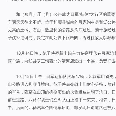
和（顺县）辽（县）公路成为日军“扫荡”太行区的重
车辆天天往来不断。位于和顺县城南的弓家沟村是和辽公路
丈高的土岭、石山，数里长的公路从沟底通过。新十旅经过
子侠经过研究，决定在此处设下伏击圈，给过往敌人以狠狠
10月14日晚，范子侠率新十旅主力秘密埋伏在弓家
两个连，向辽县寒王镇西北的清河店派出一个连，负责打击
10月15日上午，日军运输队汽车47辆，装载军用物
山公路进入和顺县境内。范子侠命令战士们耐心等待，放过
的军号，隐蔽在山顶的机枪喷出的火舌迅速封锁了沟口。日
前进道路。八路军战士们立即从山上投下一束束手榴弹，日
中。后面的几辆汽车企图倒车后退，却发现后退道路已被八