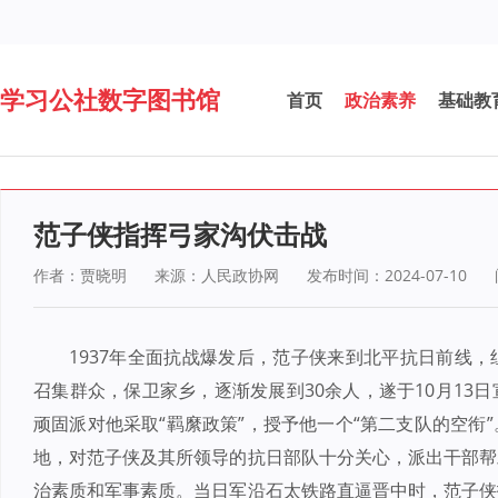
学习公社数字图书馆
首页
政治素养
基础教
范子侠指挥弓家沟伏击战
作者：贾晓明
来源：人民政协网
发布时间：2024-07-10
1937年全面抗战爆发后，范子侠来到北平抗日前线
召集群众，保卫家乡，逐渐发展到30余人，遂于10月13
顽固派对他采取“羁縻政策”，授予他一个“第二支队的空衔
地，对范子侠及其所领导的抗日部队十分关心，派出干部帮
治素质和军事素质。当日军沿石太铁路直逼晋中时，范子侠