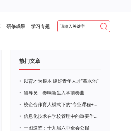
养
研修成果
学习专题
热门文章
•
以育才为根本 建好青年人才“蓄水池”
•
辅导员：奏响新生入学前奏曲
•
校企合作育人模式下的“专业课程+思政教育+党建活动”交叉融合的课程思政教学探索与实践
•
信息化技术在学校管理中的重要作用 ——以贵州省威宁民族中学和校园使用等为例
•
一图速览：十九届六中全会公报