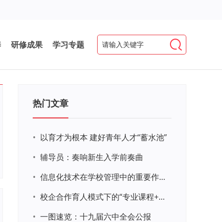
养
研修成果
学习专题
热门文章
•
以育才为根本 建好青年人才“蓄水池”
•
辅导员：奏响新生入学前奏曲
•
信息化技术在学校管理中的重要作用 ——以贵州省威宁民族中学和校园使用等为例
•
校企合作育人模式下的“专业课程+思政教育+党建活动”交叉融合的课程思政教学探索与实践
•
一图速览：十九届六中全会公报