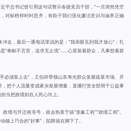
习近平总书记曾引用这句话警示各级党员干部，“一旦突然凭空
范，对标榜样时时思齐，有助于我们强化廉洁意识与涵养正确
水冲走，最后一通电话里说的是：“我亲眼见到我才放心”；扎
的是“奉献不言苦，追求无止境”……心里装着群众，凡事想着群
把手必须靠上去”，王伯祥带领山东寿光群众发展蔬菜市场、开
怀，把个人流量变成家乡发展增量，直播打赏全部用于公益事
”的担当把政绩刻在人民心坎上。
政绩与升迁画等号，就会热衷于搞“形象工程”“政绩工程”。
冲动碰上巧合的“好事”，陷阱就在脚下了。