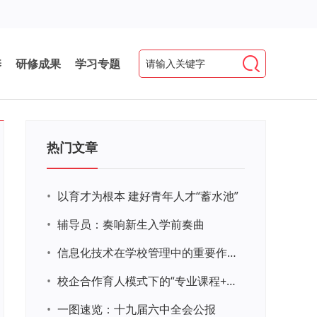
养
研修成果
学习专题
热门文章
•
以育才为根本 建好青年人才“蓄水池”
•
辅导员：奏响新生入学前奏曲
•
信息化技术在学校管理中的重要作用 ——以贵州省威宁民族中学和校园使用等为例
•
校企合作育人模式下的“专业课程+思政教育+党建活动”交叉融合的课程思政教学探索与实践
•
一图速览：十九届六中全会公报