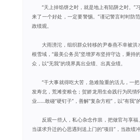
“天上掉馅饼之时，就是地上有陷阱之时。”
来了一个好处，一定要警惕。”谨记警言时时防
政绩观。
大雨滂沱，组织群众转移的尹春燕不幸被洪
根雪域，“最美公务员”坚增罗布坚持守边，秉持
众，以“无我”的境界真出业绩、出真业绩。
“干大事就得吃大苦，急难险重的活儿，一
发寿北，荒滩变粮仓；贺娇龙用生命践行为民情
业……敢碰“硬钉子”，善解“复杂方程”，以“有我
反观一些人，私心杂念作祟，把做官与享福、
当谋求升迁的心思遇到送上门的“项目”，当政绩