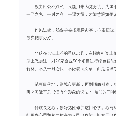
权力姓公不姓私，只能用来为党分忧、为国
一己之私、一时之利、一隅之得，才能慧眼如炬
作风过硬，还要学会按规律办事，不走捷径
务实把事办好。
坐落在长江上游的重庆忠县，在招商引资上
型上做加法，对26家企业56个项目进行绿色智
竹林。不贪一时之快，不做表面文章，而是追求“
从项目落地，到城市更新，再到招商引资，
阱？习近平总书记有个形象的说法：“咱们的门神
怀敬畏之心，修好党性修养这门心学。心有
把更多心思和精力放在为人民出政绩、以实干出