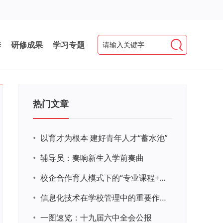
养
研修成果
学习专题
热门文章
•
以育才为根本 建好青年人才“蓄水池”
•
辅导员：奏响新生入学前奏曲
•
校企合作育人模式下的“专业课程+思政教育+党建活动”交叉融合的课程思政教学探索与实践
•
信息化技术在学校管理中的重要作用 ——以贵州省威宁民族中学和校园使用等为例
•
一图速览：十九届六中全会公报