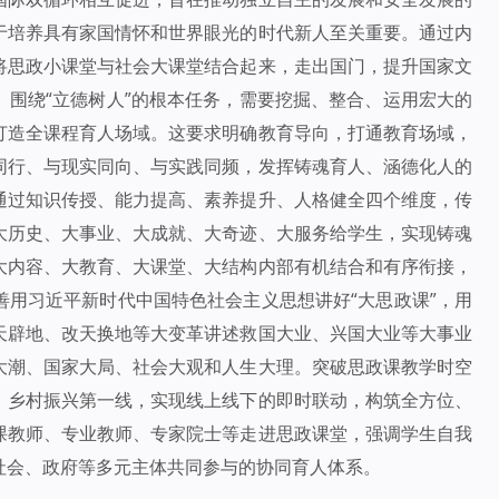
于培养具有家国情怀和世界眼光的时代新人至关重要。通过内
将思政小课堂与社会大课堂结合起来，走出国门，提升国家文
围绕“立德树人”的根本任务，需要挖掘、整合、运用宏大的
打造全课程育人场域。这要求明确教育导向，打通教育场域，
同行、与现实同向、与实践同频，发挥铸魂育人、涵德化人的
通过知识传授、能力提高、素养提升、人格健全四个维度，传
大历史、大事业、大成就、大奇迹、大服务给学生，实现铸魂
大内容、大教育、大课堂、大结构内部有机结合和有序衔接，
用习近平新时代中国特色社会主义思想讲好“大思政课”，用
天辟地、改天换地等大变革讲述救国大业、兴国大业等大事业
大潮、国家大局、社会大观和人生大理。突破思政课教学时空
、乡村振兴第一线，实现线上线下的即时联动，构筑全方位、
课教师、专业教师、专家院士等走进思政课堂，强调学生自我
社会、政府等多元主体共同参与的协同育人体系。