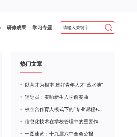
养
研修成果
学习专题
热门文章
•
以育才为根本 建好青年人才“蓄水池”
•
辅导员：奏响新生入学前奏曲
•
校企合作育人模式下的“专业课程+思政教育+党建活动”交叉融合的课程思政教学探索与实践
•
信息化技术在学校管理中的重要作用 ——以贵州省威宁民族中学和校园使用等为例
•
一图速览：十九届六中全会公报