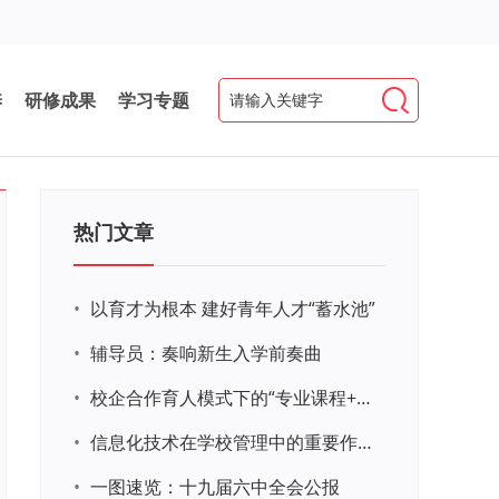
养
研修成果
学习专题
热门文章
•
以育才为根本 建好青年人才“蓄水池”
•
辅导员：奏响新生入学前奏曲
•
校企合作育人模式下的“专业课程+思政教育+党建活动”交叉融合的课程思政教学探索与实践
•
信息化技术在学校管理中的重要作用 ——以贵州省威宁民族中学和校园使用等为例
•
一图速览：十九届六中全会公报