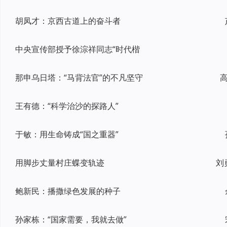
胡凤才：京西古道上的奋斗者
中央宣传部授予徐淙祥同志“时代楷
那申乌日塔：“马背法官”的不凡坚守
高
王有德：“科学治沙的探路人”
于敏：用生命铸成“国之重器”
用脚步丈量村庄蝶变轨迹
刘
鲍新民：播撒绿色发展的种子
孙家栋：“国家需要，我就去做”