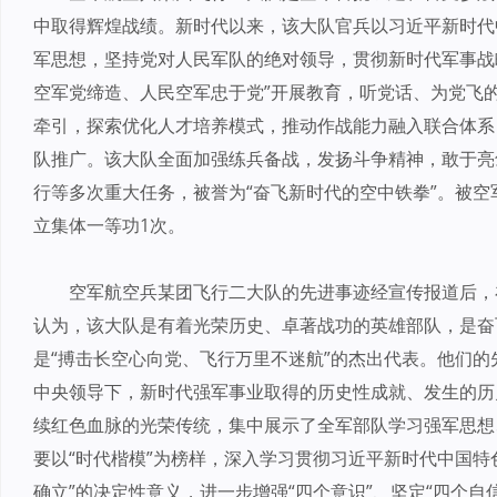
中取得辉煌战绩。新时代以来，该大队官兵以习近平新时代
军思想，坚持党对人民军队的绝对领导，贯彻新时代军事战
空军党缔造、人民空军忠于党”开展教育，听党话、为党飞
牵引，探索优化人才培养模式，推动作战能力融入联合体系
队推广。该大队全面加强练兵备战，发扬斗争精神，敢于亮
行等多次重大任务，被誉为“奋飞新时代的空中铁拳”。被空
立集体一等功1次。
空军航空兵某团飞行二大队的先进事迹经宣传报道后，
认为，该大队是有着光荣历史、卓著战功的英雄部队，是奋
是“搏击长空心向党、飞行万里不迷航”的杰出代表。他们
中央领导下，新时代强军事业取得的历史性成就、发生的历
续红色血脉的光荣传统，集中展示了全军部队学习强军思想
要以“时代楷模”为榜样，深入学习贯彻习近平新时代中国特
确立”的决定性意义，进一步增强“四个意识”、坚定“四个自