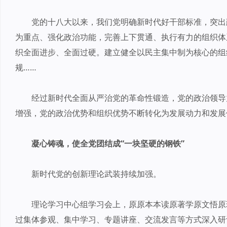
党的十八大以来，我们党明确新时代好干部标准，突出
为重点、强化政治功能，完善上下贯通、执行有力的组织体
织全面进步、全面过硬。建立健全以民主集中制为核心的组
规……
经过新时代全面从严治党的革命性锻造，党的政治领导
增强，党的政治优势和组织优势不断转化为发展动力和发展
凝心铸魂，使全党团结成“一块坚硬的钢铁”
新时代党的创新理论武装持续加强。
理论学习中心组学习会上，原原本本读原著学原文悟原
过集体参观、集中学习、专题讲座、交流发言等方式深入研