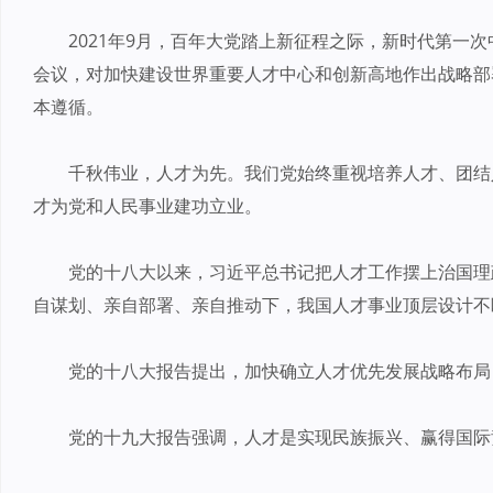
2021年9月，百年大党踏上新征程之际，新时代第一
会议，对加快建设世界重要人才中心和创新高地作出战略部
本遵循。
千秋伟业，人才为先。我们党始终重视培养人才、团结
才为党和人民事业建功立业。
党的十八大以来，习近平总书记把人才工作摆上治国理
自谋划、亲自部署、亲自推动下，我国人才事业顶层设计不
党的十八大报告提出，加快确立人才优先发展战略布局
党的十九大报告强调，人才是实现民族振兴、赢得国际