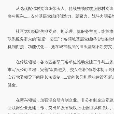
从选优配强村党组织带头人、持续整顿软弱涣散村党组
乡村振兴……农村基层党组织创造力、凝聚力、战斗力明显
社区党组织聚焦抓党建、抓治理、抓服务主责，统筹协
联系服务群众的“最后一公里”；各领域基层党组织推动条
机制衔接、功能优化……党在城市基层的组织基础不断夯实
在传统领域，各地区各部门各单位推动党建工作与业务
求写入公司章程，完善“双向进入、交叉任职”领导体制；
实行党委领导下的院长负责制……党的领导和党的建设不断
健全。
在新兴领域，加强混合所有制企业、非公有制企业党建
互联网企业党建工作，突出加强省级以上社会组织和律师、