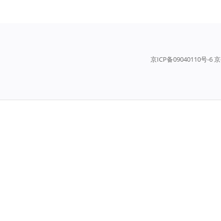
京ICP备09040110号-6 