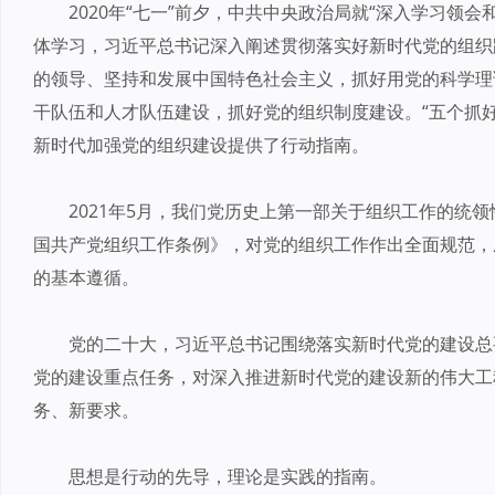
2020年“七一”前夕，中共中央政治局就“深入学习领
体学习，习近平总书记深入阐述贯彻落实好新时代党的组织
的领导、坚持和发展中国特色社会主义，抓好用党的科学理
干队伍和人才队伍建设，抓好党的组织制度建设。“五个抓
新时代加强党的组织建设提供了行动指南。
2021年5月，我们党历史上第一部关于组织工作的统
国共产党组织工作条例》，对党的组织工作作出全面规范，
的基本遵循。
党的二十大，习近平总书记围绕落实新时代党的建设总
党的建设重点任务，对深入推进新时代党的建设新的伟大工
务、新要求。
思想是行动的先导，理论是实践的指南。