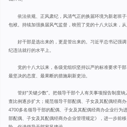
依法依规、正风肃纪，风清气正的换届环境为新老班子
包袱。持续加强换届风气监督，映照了党的十八大以来，从
好干部是选出来的，更是管出来的。习近平总书记强调
纪违法就行的水平上。
党的十八大以来，各级党组织坚持以严的标准要求干部
最坚决的态度、最果断的措施刷新吏治。
管好“关键少数”。把领导干部个人有关事项报告制度
查比例逐步扩大；规范领导干部配偶、子女及其配偶经商办企
4700多名领导干部的配偶、子女及其配偶经商办企业行为进
部配偶、子女及其配偶经商办企业管理规定》，进一步前移
险，促进领导干部家风建设。