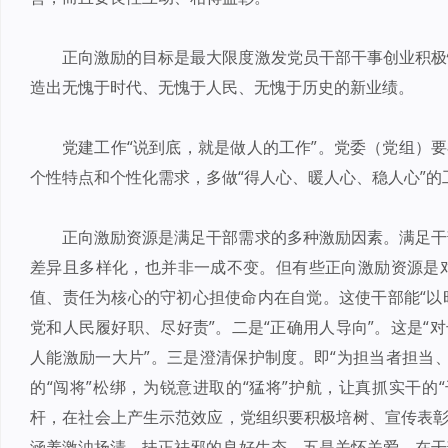
正向激励的目标是最大限度激发党员干部干事创业积极
造出无愧于时代、无愧于人民、无愧于历史的新业绩。
党建工作“说到底，就是做人的工作”。党委（党组）要
个性特点和个性化需求，多做“得人心、暖人心、稳人心”
正向激励资源是满足干部需求的多种激励因素。满足干
差异且多样化，也并非一成不变。但有些正向激励资源是
值、责任为核心的守初心担使命内在自觉。这使干部能“以
党和人民履好职、尽好责”。二是“正确用人导向”。这是“
人能激励一大片”。三是澄清保护制度。即“为担当者担当
的“闯将”松绑，为锐意进取的“猛将”护航，让真抓实干的
杆，在社会上产生示范效应，党组织要积极培树、宣传表彰
涵养激浊扬清、扶正祛邪的良好生态。五是关怀关爱。在干