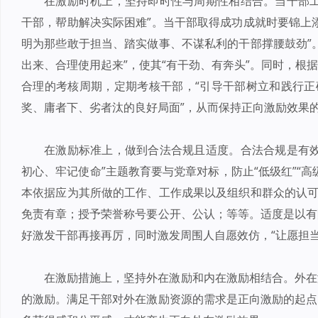
在激励时机上，坚持即时性与周期性相结合。当干部工
干部，帮助解决实际困难”。当干部取得成功成就时要锦上
明为那些敢于担当、踏实做事、不谋私利的干部撑腰鼓劲”
出来、合理使用起来”，使其“有干劲、有奔头”。同时，根
合理的考核周期，定期考核干部，“引导干部树立和践行正
奖、庸者下、劣者汰的良好局面”，从而保持正向激励效果
在激励标准上，做到合法合规且适度。合法合规是有效
初心、牢记使命”主题教育要与党章对标，防止“低级红”“
本依据应为其所做的工作、工作成果以及组织和群众的认可
免责有章；授予荣誉称号要公开、公认；等等。适度是以有
好激发干部再接再厉，同时激发周围人自愿效仿，“让愿担
在激励措施上，坚持外在激励和内在激励相结合。外在
的激励。满足干部对外在激励资源的需求是正向激励的起点