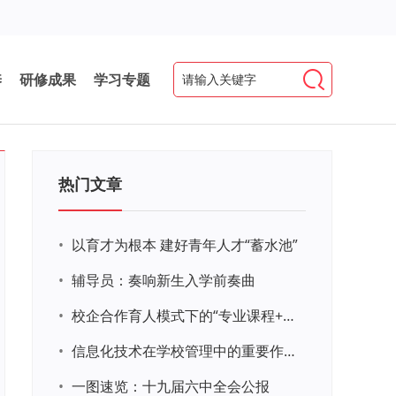
养
研修成果
学习专题
热门文章
•
以育才为根本 建好青年人才“蓄水池”
•
辅导员：奏响新生入学前奏曲
•
校企合作育人模式下的“专业课程+思政教育+党建活动”交叉融合的课程思政教学探索与实践
•
信息化技术在学校管理中的重要作用 ——以贵州省威宁民族中学和校园使用等为例
•
一图速览：十九届六中全会公报