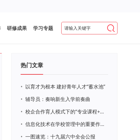
养
研修成果
学习专题
热门文章
•
以育才为根本 建好青年人才“蓄水池”
•
辅导员：奏响新生入学前奏曲
•
校企合作育人模式下的“专业课程+思政教育+党建活动”交叉融合的课程思政教学探索与实践
•
信息化技术在学校管理中的重要作用 ——以贵州省威宁民族中学和校园使用等为例
•
一图速览：十九届六中全会公报