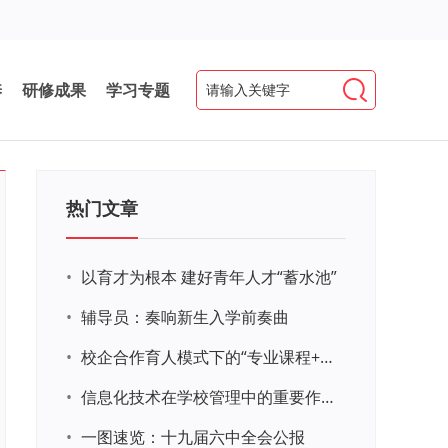
养
研修成果
学习专题
热门文章
•
以育才为根本 建好青年人才“蓄水池”
•
辅导员：奏响新生入学前奏曲
•
校企合作育人模式下的“专业课程+思政教育+党建活动”交叉融合的课程思政教学探索与实践
•
信息化技术在学校管理中的重要作用 ——以贵州省威宁民族中学和校园使用等为例
•
一图速览：十九届六中全会公报