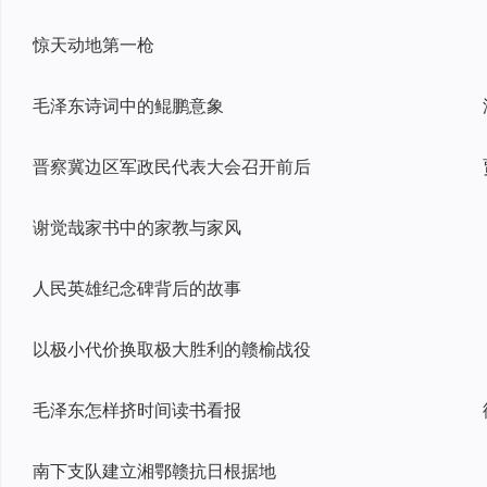
惊天动地第一枪
毛泽东诗词中的鲲鹏意象
晋察冀边区军政民代表大会召开前后
谢觉哉家书中的家教与家风
人民英雄纪念碑背后的故事
以极小代价换取极大胜利的赣榆战役
毛泽东怎样挤时间读书看报
南下支队建立湘鄂赣抗日根据地