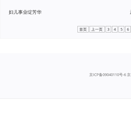
妇儿事业绽芳华
首页
上一页
3
4
5
6
京ICP备09040110号-6 