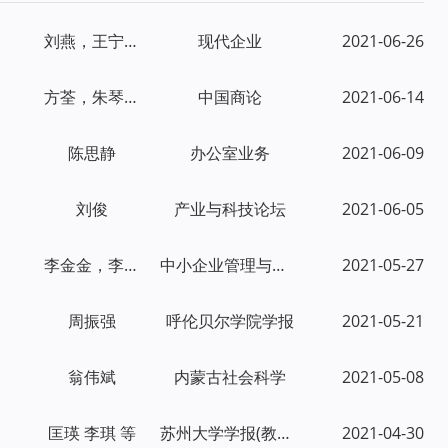
刘燕，王宁，唐玉建
现代企业
2021-06-26
方荃，朱琴，李浩，徐刘焱
中国商论
2021-06-14
陈思静
办公室业务
2021-06-09
刘俊
产业与科技论坛
2021-06-05
李金金，李英琦
中小企业管理与科技(下旬刊)
2021-05-27
周振强
呼伦贝尔学院学报
2021-05-21
翁伟斌
内蒙古社会科学
2021-05-08
匡瑛 李琪 等
苏州大学学报(教育科学版)
2021-04-30