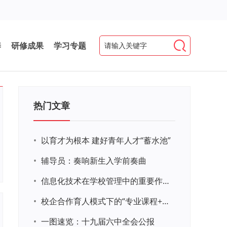
养
研修成果
学习专题
热门文章
•
以育才为根本 建好青年人才“蓄水池”
•
辅导员：奏响新生入学前奏曲
•
信息化技术在学校管理中的重要作用 ——以贵州省威宁民族中学和校园使用等为例
•
校企合作育人模式下的“专业课程+思政教育+党建活动”交叉融合的课程思政教学探索与实践
•
一图速览：十九届六中全会公报