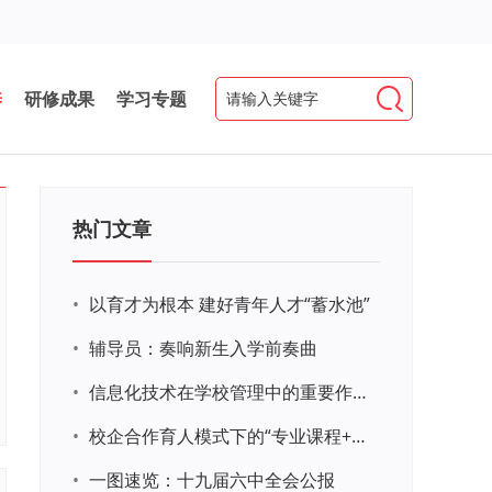
养
研修成果
学习专题
热门文章
•
以育才为根本 建好青年人才“蓄水池”
•
辅导员：奏响新生入学前奏曲
•
信息化技术在学校管理中的重要作用 ——以贵州省威宁民族中学和校园使用等为例
•
校企合作育人模式下的“专业课程+思政教育+党建活动”交叉融合的课程思政教学探索与实践
•
一图速览：十九届六中全会公报