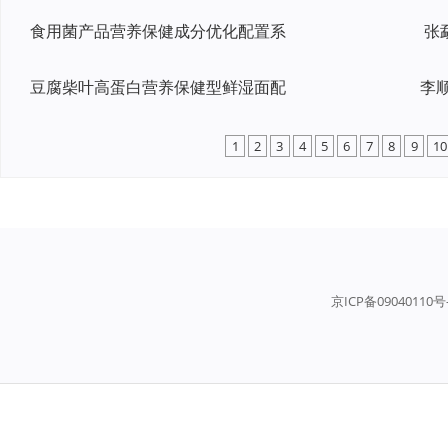
食用菌产品营养保健成分优化配置系
张
豆腐柴叶高蛋白营养保健型鲜湿面配
1
2
3
4
5
6
7
8
9
10
京ICP备09040110号