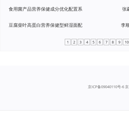
食用菌产品营养保健成分优化配置系
张
豆腐柴叶高蛋白营养保健型鲜湿面配
1
2
3
4
5
6
7
8
9
10
京ICP备09040110号-6 