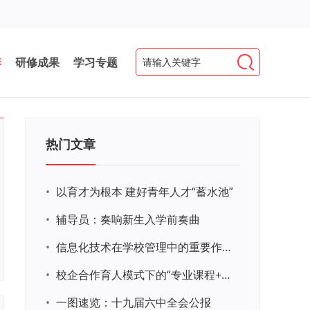
养
研修成果
学习专题
热门文章
•
以育才为根本 建好青年人才“蓄水池”
•
辅导员：奏响新生入学前奏曲
•
信息化技术在学校管理中的重要作用 ——以贵州省威宁民族中学和校园使用等为例
•
校企合作育人模式下的“专业课程+思政教育+党建活动”交叉融合的课程思政教学探索与实践
•
一图速览：十九届六中全会公报