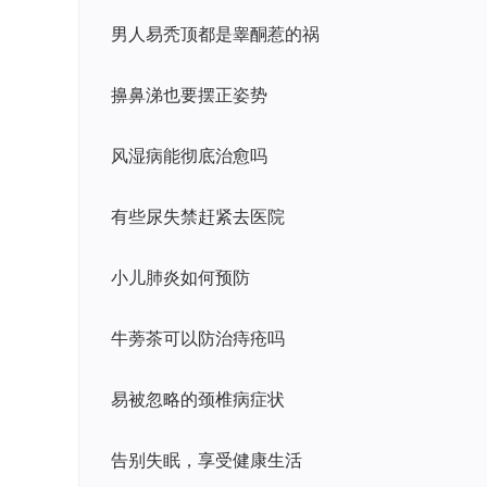
男人易秃顶都是睾酮惹的祸
擤鼻涕也要摆正姿势
风湿病能彻底治愈吗
有些尿失禁赶紧去医院
小儿肺炎如何预防
牛蒡茶可以防治痔疮吗
易被忽略的颈椎病症状
告别失眠，享受健康生活