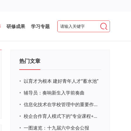
养
研修成果
学习专题
热门文章
•
以育才为根本 建好青年人才“蓄水池”
•
辅导员：奏响新生入学前奏曲
•
信息化技术在学校管理中的重要作用 ——以贵州省威宁民族中学和校园使用等为例
•
校企合作育人模式下的“专业课程+思政教育+党建活动”交叉融合的课程思政教学探索与实践
•
一图速览：十九届六中全会公报