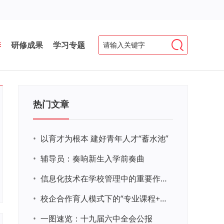
养
研修成果
学习专题
热门文章
•
以育才为根本 建好青年人才“蓄水池”
•
辅导员：奏响新生入学前奏曲
•
信息化技术在学校管理中的重要作用 ——以贵州省威宁民族中学和校园使用等为例
•
校企合作育人模式下的“专业课程+思政教育+党建活动”交叉融合的课程思政教学探索与实践
•
一图速览：十九届六中全会公报