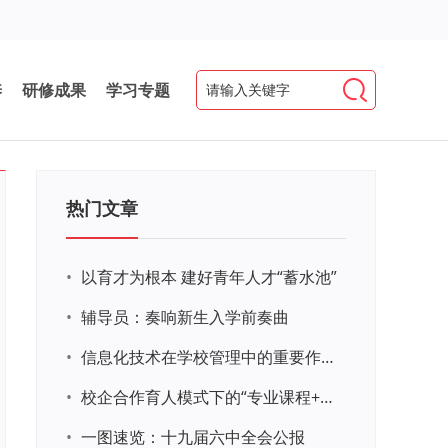
养
研修成果
学习专题
热门文章
•
以育才为根本 建好青年人才“蓄水池”
•
辅导员：奏响新生入学前奏曲
•
信息化技术在学校管理中的重要作用 ——以贵州省威宁民族中学和校园使用等为例
•
校企合作育人模式下的“专业课程+思政教育+党建活动”交叉融合的课程思政教学探索与实践
•
一图速览：十九届六中全会公报