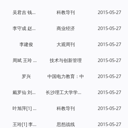
吴君吉 钱立波
科教导刊
2015-05-27
李守成 赵军 何家伟
商业经济
2015-05-27
李建俊
大观周刊
2015-05-27
周斌 王玲 彭黎
技术与创新管理
2015-05-27
罗兴
中国电力教育：中
2015-05-27
戴罗仙 刘运佳
长沙理工大学学报：社会科学版
2015-05-27
叶旭萍[1] 迪特玛·瓦特卡姆[2]
科教导刊
2015-05-27
王玲[1] 李国春[2]
思想战线
2015-05-27