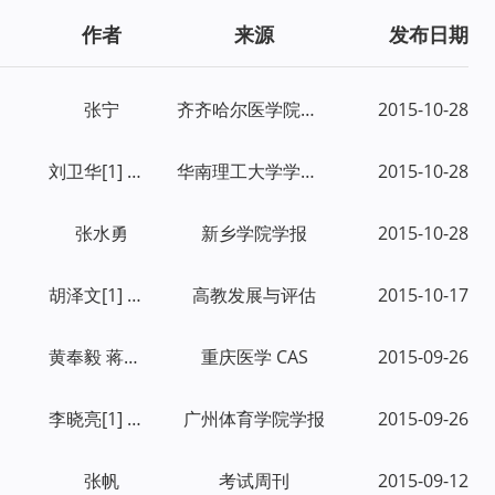
作者
来源
发布日期
张宁
齐齐哈尔医学院学报
2015-10-28
刘卫华[1] 梁大为[2]
华南理工大学学报：社会科学版
2015-10-28
张水勇
新乡学院学报
2015-10-28
胡泽文[1] 武夷山[2]
高教发展与评估
2015-10-17
黄奉毅 蒋金凤 刘建瑛
重庆医学
CAS
2015-09-26
李晓亮[1] 郑鑫[2] 陈德明[2]
广州体育学院学报
2015-09-26
张帆
考试周刊
2015-09-12