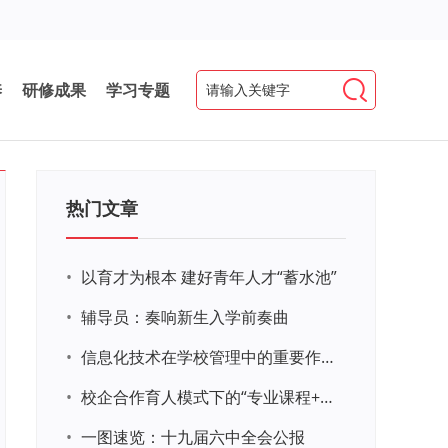
养
研修成果
学习专题
热门文章
•
以育才为根本 建好青年人才“蓄水池”
•
辅导员：奏响新生入学前奏曲
•
信息化技术在学校管理中的重要作用 ——以贵州省威宁民族中学和校园使用等为例
•
校企合作育人模式下的“专业课程+思政教育+党建活动”交叉融合的课程思政教学探索与实践
•
一图速览：十九届六中全会公报