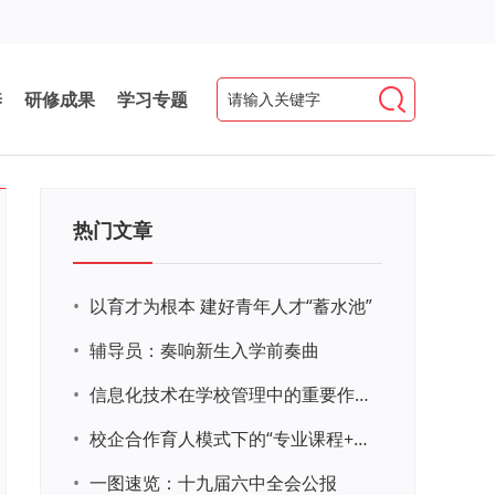
养
研修成果
学习专题
热门文章
•
以育才为根本 建好青年人才“蓄水池”
•
辅导员：奏响新生入学前奏曲
•
信息化技术在学校管理中的重要作用 ——以贵州省威宁民族中学和校园使用等为例
•
校企合作育人模式下的“专业课程+思政教育+党建活动”交叉融合的课程思政教学探索与实践
•
一图速览：十九届六中全会公报