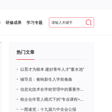
养
研修成果
学习专题
热门文章
•
以育才为根本 建好青年人才“蓄水池”
•
辅导员：奏响新生入学前奏曲
•
信息化技术在学校管理中的重要作用 ——以贵州省威宁民族中学和校园使用等为例
•
校企合作育人模式下的“专业课程+思政教育+党建活动”交叉融合的课程思政教学探索与实践
•
一图速览：十九届六中全会公报