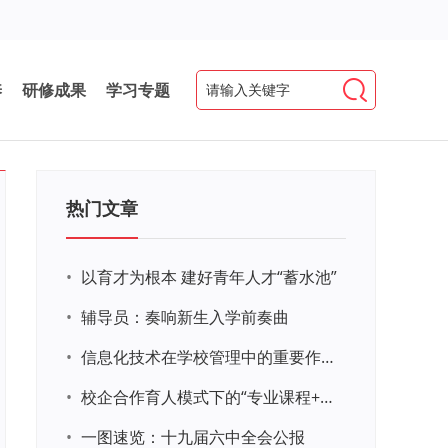
养
研修成果
学习专题
热门文章
•
以育才为根本 建好青年人才“蓄水池”
•
辅导员：奏响新生入学前奏曲
•
信息化技术在学校管理中的重要作用 ——以贵州省威宁民族中学和校园使用等为例
•
校企合作育人模式下的“专业课程+思政教育+党建活动”交叉融合的课程思政教学探索与实践
•
一图速览：十九届六中全会公报