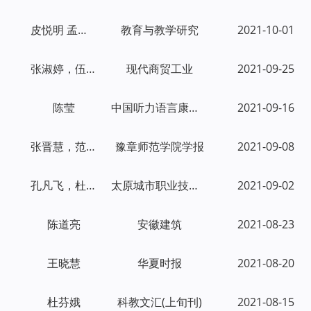
皮悦明 孟亚茹 姚君颐 段必成 王庭照
教育与教学研究
2021-10-01
张淑婷，伍蛟蛟
现代商贸工业
2021-09-25
陈莹
中国听力语言康复科学杂志
2021-09-16
张晋慧，范丽娟
豫章师范学院学报
2021-09-08
孔凡飞，杜玉萍
太原城市职业技术学院学报
2021-09-02
陈道亮
安徽建筑
2021-08-23
王晓慧
华夏时报
2021-08-20
杜芬娥
科教文汇(上旬刊)
2021-08-15